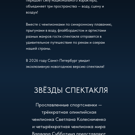
передает силу национального характера,
объединяет три пространства — воду, сцену и
воздух!
Вместе с чемпионками по синхронному плаванию,
прыгунами в воду, флайбордистом и артистами
разных жанров гости спектакля отправятся в
удивительное путешествие по рекам и озерам
нашей страны.
В 2026 году Санкт-Петербург увидит
эксклюзивную новогоднюю версию спектакля!
ЗВЁЗДЫ СПЕКТАКЛЯ
Прославленные спортсменки —
трёхкратная олимпийская
чемпионка Светлана Колесниченко
и четырёхкратная чемпионка мира
Варвара Субботина представляют